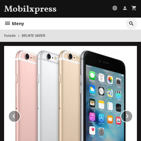
Gå
Mobilxpress
til
innholdet
Meny
Forside
BRUKTE VARER
Prev
Ne