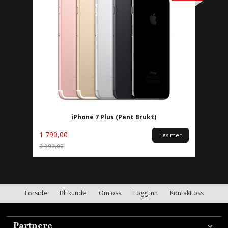
iPhone 7 Plus (Pent Brukt)
1 790,00
Les mer
3 990,00
Rabatt
Forside
Bli kunde
Om oss
Logg inn
Kontakt oss
Partnere