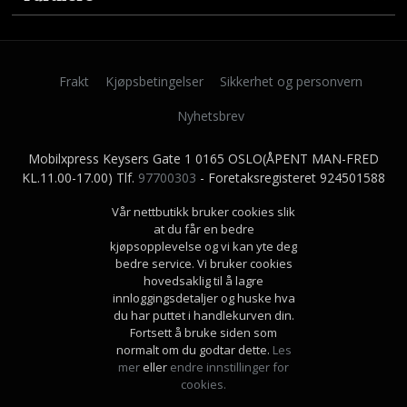
Frakt
Kjøpsbetingelser
Sikkerhet og personvern
Nyhetsbrev
Mobilxpress Keysers Gate 1 0165 OSLO(ÅPENT MAN-FRED
KL.11.00-17.00) Tlf.
97700303
- Foretaksregisteret 924501588
Vår nettbutikk bruker cookies slik
at du får en bedre
kjøpsopplevelse og vi kan yte deg
bedre service. Vi bruker cookies
hovedsaklig til å lagre
innloggingsdetaljer og huske hva
du har puttet i handlekurven din.
Fortsett å bruke siden som
normalt om du godtar dette.
Les
mer
eller
endre innstillinger for
cookies.