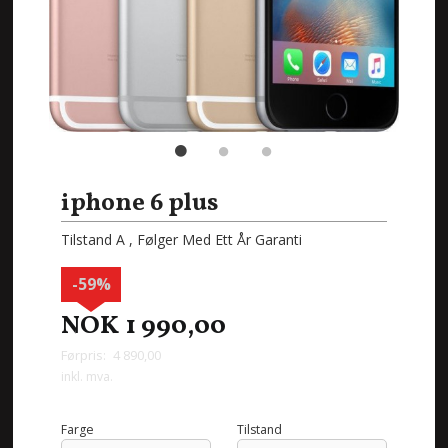
iphone 6 plus
Tilstand A , Følger Med Ett År Garanti
-59%
NOK
1 990,00
Førpris:
4 890,00
Rabatt
inkl. mva.
Farge
Tilstand