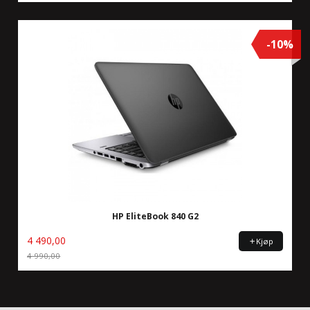
-10%
HP EliteBook 840 G2
4 490,00
Kjøp
4 990,00
Rabatt