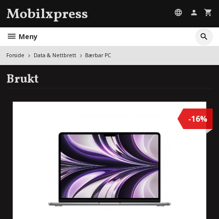
Gå
Mobilxpress
til
innholdet
Meny
Forside
Data & Nettbrett
Bærbar PC
Brukt
-16%