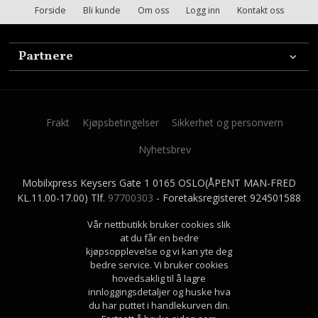
Forside
Bli kunde
Om oss
Logg inn
Kontakt oss
Partnere
Frakt
Kjøpsbetingelser
Sikkerhet og personvern
Nyhetsbrev
Mobilxpress Keysers Gate 1 0165 OSLO(ÅPENT MAN-FRED
KL.11.00-17.00) Tlf.
97700303
- Foretaksregisteret 924501588
Vår nettbutikk bruker cookies slik
at du får en bedre
kjøpsopplevelse og vi kan yte deg
bedre service. Vi bruker cookies
hovedsaklig til å lagre
innloggingsdetaljer og huske hva
du har puttet i handlekurven din.