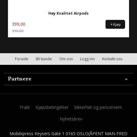
Høy Kvalitet Airpods
399,00
Kjøp
990,00
Rabatt
Forside
Bli kunde
Om oss
Logg inn
Kontakt oss
Partnere
Frakt
Kjøpsbetingelser
Sikkerhet og personvern
Nyhetsbrev
Mobilxpress Keysers Gate 1 0165 OSLO(ÅPENT MAN-FRED