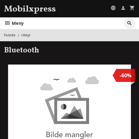
Gå
Mobilxpress
til
innholdet
Meny
Forside
Utstyr
Bluetooth
-60%