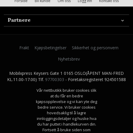
Forside
Bli kunde
Om oss
Logg inn
Kontakt oss
Partnere
Frakt
Kjøpsbetingelser
Sikkerhet og personvern
Nyhetsbrev
Mobilxpress Keysers Gate 1 0165 OSLO(ÅPENT MAN-FRED
KL.11.00-17.00) Tlf.
97700303
- Foretaksregisteret 924501588
Vår nettbutikk bruker cookies slik
at du får en bedre
kjøpsopplevelse og vi kan yte deg
bedre service. Vi bruker cookies
hovedsaklig til å lagre
innloggingsdetaljer og huske hva
du har puttet i handlekurven din.
Fortsett å bruke siden som