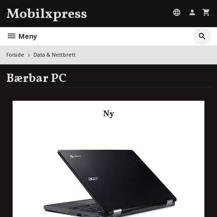
Gå
Mobilxpress
til
innholdet
Meny
Forside
Data & Nettbrett
Bærbar PC
Ny