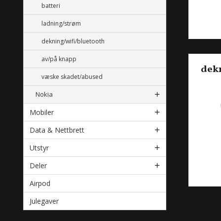
batteri
ladning/strøm
dekning/wifi/bluetooth
av/på knapp
dek
væske skadet/abused
Nokia
Mobiler
Data & Nettbrett
Utstyr
Deler
Airpod
Julegaver