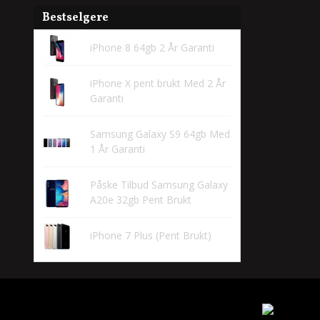
Bestselgere
iPhone 8 64gb 2 År Garanti
iPhone X pent brukt Med 2 År
Garanti
Samsung Galaxy S9 64gb Med
1 År Garanti
Påske Tilbud Samsung Galaxy
A20e 32gb Pent Brukt
iPhone 7 Plus (Pent Brukt)