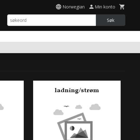
Norwegian
Min konto
Søk
ladning/strøm