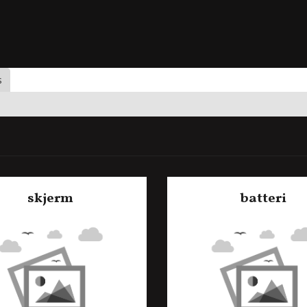
s
skjerm
batteri