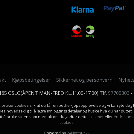
akt
Kjøpsbetingelser
Sikkerhet og personvern
Nyhet
0165 OSLO(ÅPENT MAN-FRED KL.11.00-17.00) Tlf.
97700303
-
k bruker cookies slik at du får en bedre kjøpsopplevelse og vi kan yte deg 
ies hovedsaklig til å lagre innloggingsdetaljer og huske hva du har puttet
ett å bruke siden som normalt om du godtar dette.
Les mer
eller
endre innst
cookies.
Powered by
24Nettbutikk