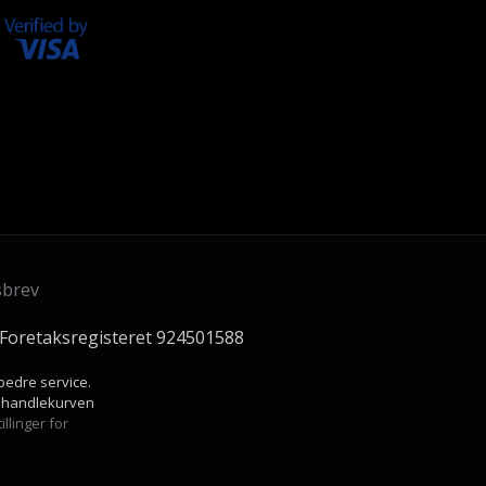
sbrev
 Foretaksregisteret 924501588
bedre service.
 i handlekurven
illinger for