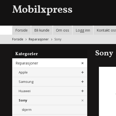
Gå
Mobilxpress
til
innholdet
Forside
Bli kunde
Om oss
Logg inn
Kontakt os
Forside
Reparasjoner
Sony
Sony
Kategorier
Reparasjoner
Apple
Samsung
Huawei
Sony
skjerm