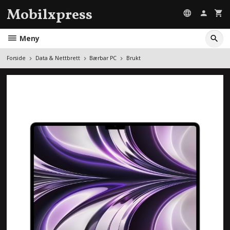
Gå
Mobilxpress
til
innholdet
Meny
Forside
Data & Nettbrett
Bærbar PC
Brukt