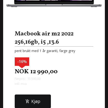
Macbook air m2 2022
256,16gb, i5 ,13.6
pent brukt med 1 år garanti, farge grey
-16%
NOK
12 990,00
Førpris:
15 500,00
Rabatt
inkl. mva.
Kjøp