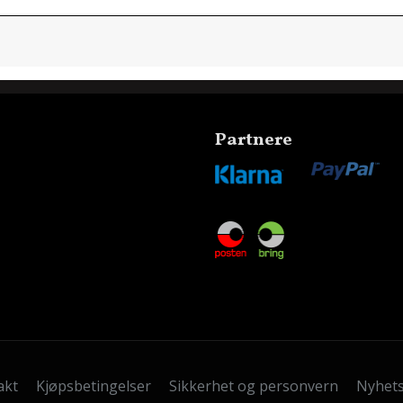
Partnere
akt
Kjøpsbetingelser
Sikkerhet og personvern
Nyhet