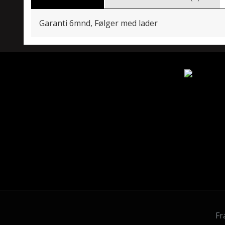
Garanti 6mnd, Følger med lader
Fr