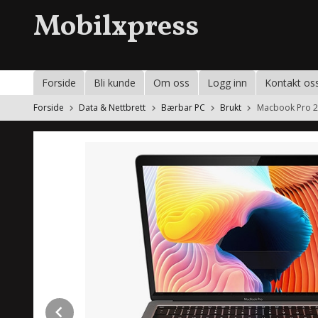
Gå
Mobilxpress
til
innholdet
Forside
Bli kunde
Om oss
Logg inn
Kontakt os
Forside
Data & Nettbrett
Bærbar PC
Brukt
Macbook Pro 2
Prev