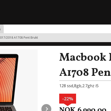
s
017/2018 A1708 Pent Brukt
Macbook P
A1708 Pen
128 ssd,8gb,2.7ghz i5
-22%
Next
NOK
6 990,00