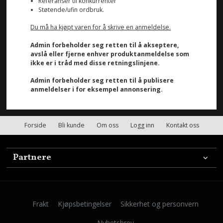
Referanser til konkurrenter
Støtende/ufin ordbruk.
Du må ha kjøpt varen for å skrive en anmeldelse.
Admin forbeholder seg retten til å akseptere,
avslå eller fjerne enhver produktanmeldelse som
ikke er i tråd med disse retningslinjene.
Admin forbeholder seg retten til å publisere
anmeldelser i for eksempel annonsering.
Forside
Bli kunde
Om oss
Logg inn
Kontakt oss
Partnere
Frakt
Kjøpsbetingelser
Sikkerhet og personvern
Nyhetsbrev