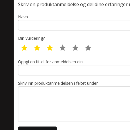
Skriv en produktanmeldelse og del dine erfaringer
Navn
Din vurdering?
1 star
2 star
3 star
4 star
5 star
6 star
Oppgi en tittel for anmeldelsen din
Skriv inn produktanmeldelsen i feltet under