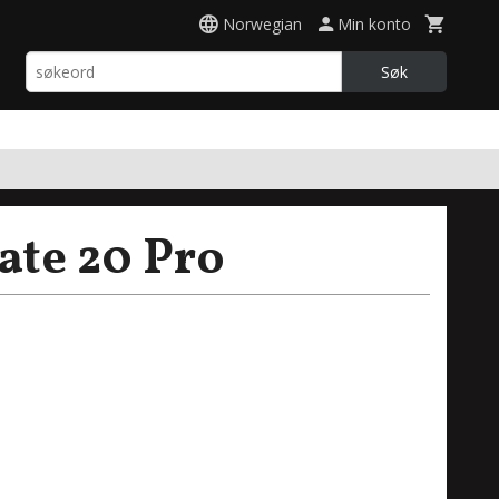
Norwegian
Min konto
Søk
te 20 Pro