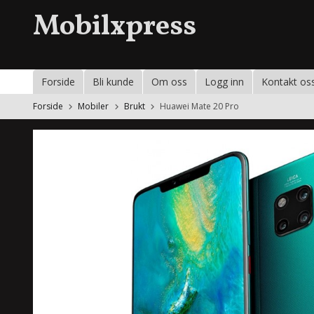
Gå
Mobilxpress
til
innholdet
Forside
Bli kunde
Om oss
Logg inn
Kontakt os
Forside
Mobiler
Brukt
Huawei Mate 20 Pro