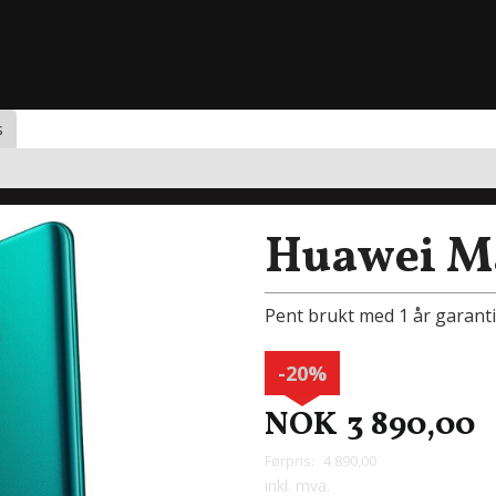
s
Huawei Ma
Pent brukt med 1 år garanti
-20%
NOK
3 890,00
Førpris:
4 890,00
Rabatt
inkl. mva.