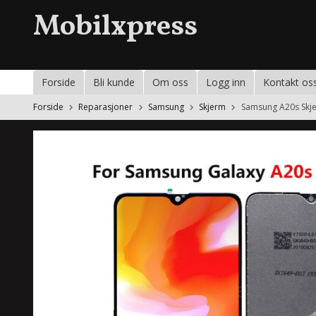
Gå
Mobilxpress
til
innholdet
Forside
Bli kunde
Om oss
Logg inn
Kontakt os
Forside
Reparasjoner
Samsung
Skjerm
Samsung A20s Skj