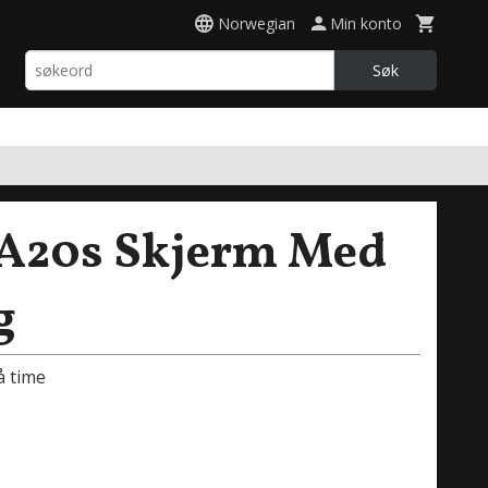
Norwegian
Min konto
Søk
A20s Skjerm Med
g
å time