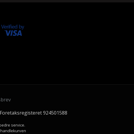
sbrev
 Foretaksregisteret 924501588
bedre service.
 i handlekurven