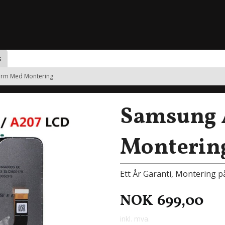
s
erm Med Montering
Samsung 
Monterin
Ett År Garanti, Montering p
NOK
699,00
inkl. mva.