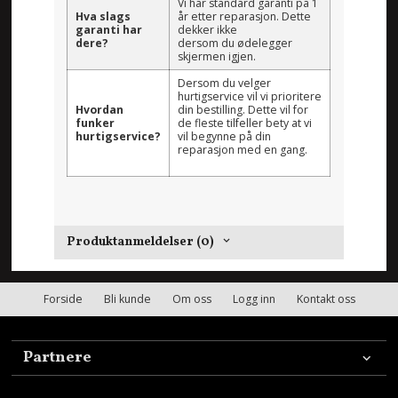
Vi har standard garanti på 1
Hva slags
år etter reparasjon. Dette
garanti har
dekker ikke
dere?
dersom du ødelegger
skjermen igjen.
Dersom du velger
hurtigservice vil vi prioritere
Hvordan
din bestilling. Dette vil for
funker
de fleste tilfeller bety at vi
hurtigservice?
vil begynne på din
reparasjon med en gang.
Produktanmeldelser (0)
Forside
Bli kunde
Om oss
Logg inn
Kontakt oss
Partnere