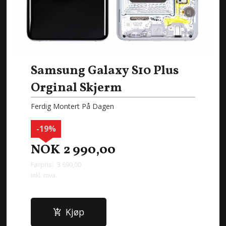
Samsung Galaxy S10 Plus
Orginal Skjerm
Ferdig Montert På Dagen
-19%
NOK
2 990,00
Førpris:
3 690,00
Rabatt
inkl. mva.
Kjøp