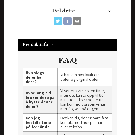
Del dette
Produktinfo
F.A.Q
Hva slags
Vi har kun høy-kvalitets
deler har
deler og orginal deler.
dere?
Vi setter av minst en time,
Hvor lang tid
men det kan ta opp til 90
bruker dere på
minutter. Ekstra vente tid
å bytte denne
kan komme dersom vi har
delen?
mer å gjøre på dagen.
Kan jeg
Det kan du, det er bare å ta
bestille time
kontakt med hos på mail
på forhånd?
eller telefon.