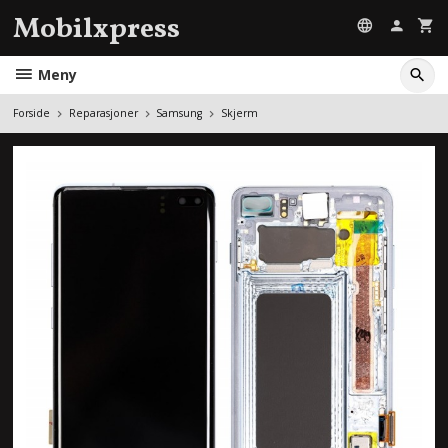
Gå
Mobilxpress
til
innholdet
Meny
Forside
Reparasjoner
Samsung
Skjerm