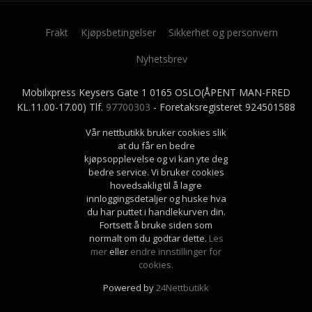
Frakt
Kjøpsbetingelser
Sikkerhet og personvern
Nyhetsbrev
Mobilxpress Keysers Gate 1 0165 OSLO(ÅPENT MAN-FRED
KL.11.00-17.00) Tlf.
97700303
- Foretaksregisteret 924501588
Vår nettbutikk bruker cookies slik
at du får en bedre
kjøpsopplevelse og vi kan yte deg
bedre service. Vi bruker cookies
hovedsaklig til å lagre
innloggingsdetaljer og huske hva
du har puttet i handlekurven din.
Fortsett å bruke siden som
normalt om du godtar dette.
Les
mer
eller
endre innstillinger for
cookies.
Powered by
24Nettbutikk