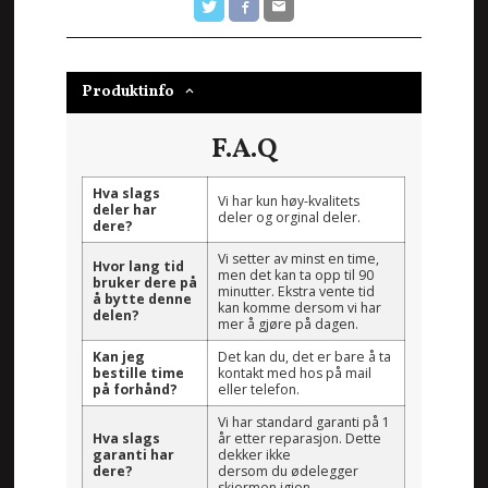
Produktinfo
F.A.Q
Hva slags
Vi har kun høy-kvalitets
deler har
deler og orginal deler.
dere?
Vi setter av minst en time,
Hvor lang tid
men det kan ta opp til 90
bruker dere på
minutter. Ekstra vente tid
å bytte denne
kan komme dersom vi har
delen?
mer å gjøre på dagen.
Kan jeg
Det kan du, det er bare å ta
bestille time
kontakt med hos på mail
på forhånd?
eller telefon.
Vi har standard garanti på 1
Hva slags
år etter reparasjon. Dette
garanti har
dekker ikke
dere?
dersom du ødelegger
skjermen igjen.