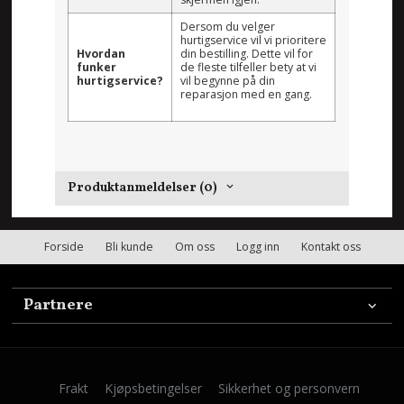
Dersom du velger
hurtigservice vil vi prioritere
Hvordan
din bestilling. Dette vil for
funker
de fleste tilfeller bety at vi
hurtigservice?
vil begynne på din
reparasjon med en gang.
Produktanmeldelser (0)
Forside
Bli kunde
Om oss
Logg inn
Kontakt oss
Partnere
Frakt
Kjøpsbetingelser
Sikkerhet og personvern