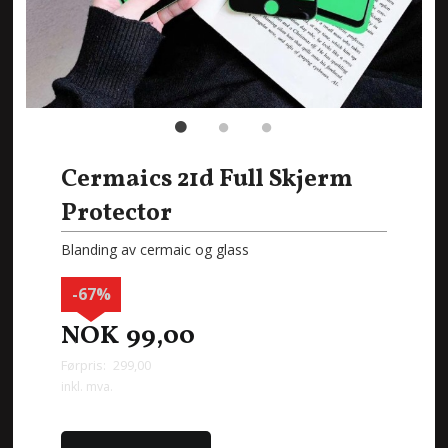
Cermaics 21d Full Skjerm
Protector
Blanding av cermaic og glass
-67%
NOK
99,00
Førpris:
299,00
Rabatt
inkl. mva.