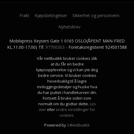
Frakt
Kjøpsbetingelser
Sikkerhet og personvern
Nyhetsbrev
Mobilxpress Keysers Gate 1 0165 OSLO(ÅPENT MAN-FRED
KL.11.00-17.00) Tlf.
97700303
- Foretaksregisteret 924501588
Vår nettbutikk bruker cookies slik
at du får en bedre
kjøpsopplevelse og vi kan yte deg
bedre service. Vi bruker cookies
hovedsaklig til å lagre
innloggingsdetaljer og huske hva
du har puttet i handlekurven din.
Fortsett å bruke siden som
normalt om du godtar dette.
Les
mer
eller
endre innstillinger for
cookies.
Powered by
24Nettbutikk