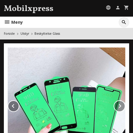
Gå
Mobilxpress
til
innholdet
Meny
Forside
Utstyr
Beskyttelse Glass
Prev
Ne