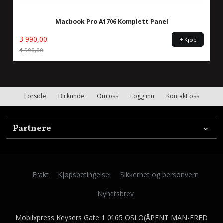
Macbook Pro A1706 Komplett Panel
3 990,00
Kjøp
4 990,00
Rabatt
Forside
Bli kunde
Om oss
Logg inn
Kontakt oss
Partnere
Frakt
Kjøpsbetingelser
Sikkerhet og personvern
Nyhetsbrev
Mobilxpress Keysers Gate 1 0165 OSLO(ÅPENT MAN-FRED