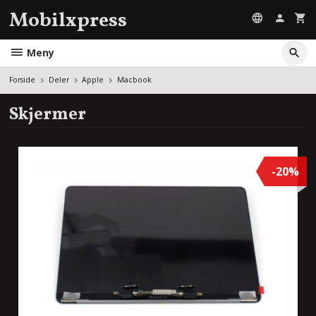
Gå
Mobilxpress
til
innholdet
Meny
Forside
Deler
Apple
Macbook
Skjermer
-20%